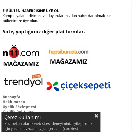
E-BÜLTEN HABERCİSİNE ÜYE OL
Kampanyalar,indirimler ve duyurularımızdan haberdar olmak için
bültenimize üye olun.
Satış yaptığımız diğer platformlar.
Anasayfa
Hakkımızda
Ü
yelik Sözleşmesi
G
izlilik Politikası
Çerez Kullanımı
Teslimat /
İade
İletişim
Kozmekan olarak web sitesi deneyiminizi iyileştirmek
için yasal mevzuata uygun çerezler (cookies)
Tüm Hakları Saklıdır. - © 2016