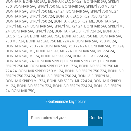
BONHAIR
,
BONHAIR SAÇ
,
BONHAIR SAÇ SPREYİ
,
BONHAIR SAÇ SPREYİ
750
,
BONHAIR SAÇ SPREYİ 750 ML
,
BONHAIR SAÇ SPREYİ 750 ML 724
,
BONHAIR SAÇ SPREYİ 750 ML 724 24
,
BONHAIR SAÇ SPREYİ 750 ML 24
,
BONHAIR SAÇ SPREYİ 750 724
,
BONHAIR SAÇ SPREYİ 750 724 24
,
BONHAIR SAÇ SPREYİ 750 24
,
BONHAIR SAÇ SPREYİ ML
,
BONHAIR SAÇ
SPREYİ ML 724
,
BONHAIR SAÇ SPREYİ ML 724 24
,
BONHAIR SAÇ SPREYİ ML
24
,
BONHAIR SAÇ SPREYİ 724
,
BONHAIR SAÇ SPREYİ 724 24
,
BONHAIR
SAÇ SPREYİ 24
,
BONHAIR SAÇ 750
,
BONHAIR SAÇ 750 ML
,
BONHAIR SAÇ
750 ML 724
,
BONHAIR SAÇ 750 ML 724 24
,
BONHAIR SAÇ 750 ML 24
,
BONHAIR SAÇ 750 724
,
BONHAIR SAÇ 750 724 24
,
BONHAIR SAÇ 750 24
,
BONHAIR SAÇ ML
,
BONHAIR SAÇ ML 724
,
BONHAIR SAÇ ML 724 24
,
BONHAIR SAÇ ML 24
,
BONHAIR SAÇ 724
,
BONHAIR SAÇ 724 24
,
BONHAIR SAÇ 24
,
BONHAIR SPREYİ
,
BONHAIR SPREYİ 750
,
BONHAIR
SPREYİ 750 ML
,
BONHAIR SPREYİ 750 ML 724
,
BONHAIR SPREYİ 750 ML
724 24
,
BONHAIR SPREYİ 750 ML 24
,
BONHAIR SPREYİ 750 724
,
BONHAIR
SPREYİ 750 724 24
,
BONHAIR SPREYİ 750 24
,
BONHAIR SPREYİ ML
,
BONHAIR SPREYİ ML 724
,
BONHAIR SPREYİ ML 724 24
,
BONHAIR SPREYİ
ML 24
,
BONHAIR SPREYİ 724
,
BONHAIR SPREYİ 724 24
,
BONHAIR SPREYİ
24
,
BONHAIR 750
,
E-bültenimize kayıt olun!
Gönder