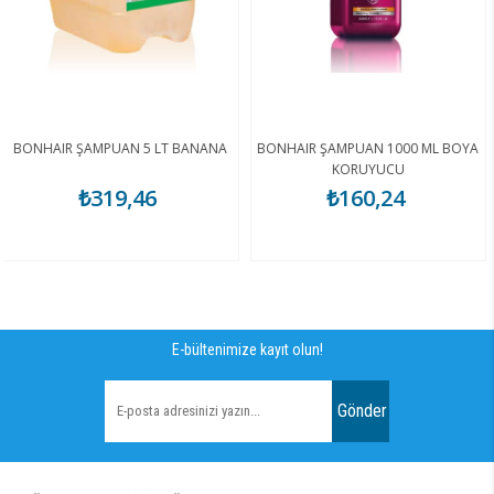
NHAIR ŞAMPUAN 5 LT BANANA
BONHAIR ŞAMPUAN 1000 ML BOYA
KORUYUCU
₺319,46
₺160,24
E-bültenimize kayıt olun!
Gönder