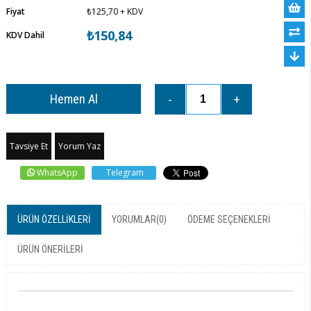
Fiyat
₺125,70
+ KDV
₺150,84
KDV Dahil
Tavsiye Et
Yorum Yaz
WhatsApp
Telegram
ÜRÜN ÖZELLIKLERI
YORUMLAR
(0)
ÖDEME SEÇENEKLERI
ÜRÜN ÖNERILERI