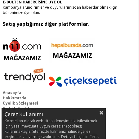
E-BÜLTEN HABERCİSİNE ÜYE OL
Kampanyalar,indirimler ve duyurularımızdan haberdar olmak için
bültenimize üye olun.
Satış yaptığımız diğer platformlar.
Anasayfa
Hakkımızda
Ü
yelik Sözleşmesi
G
izlilik Politikası
Çerez Kullanımı
Teslimat /
İade
İletişim
Kozmekan olarak web sitesi deneyiminizi iyileştirmek
için yasal mevzuata uygun çerezler (cookies)
Tüm Hakları Saklıdır. - © 2016
kullanmaktayız. Sitemizde kalmanız halinde çerez
Tek Tıkla Ödeme Kolaylığı
erişimine izin vermiş sayılırsınız. Detaylı bilgi için
Çerez