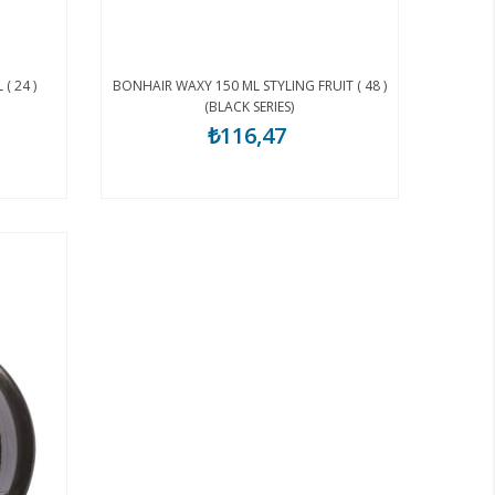
( 24 )
BONHAIR WAXY 150 ML STYLING FRUIT ( 48 )
(BLACK SERIES)
₺116,47