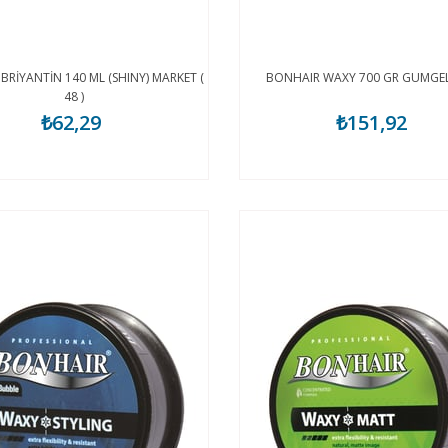
BRİYANTİN 140 ML (SHINY) MARKET (
BONHAIR WAXY 700 GR GUMGEL 
48 )
₺62,29
₺151,92