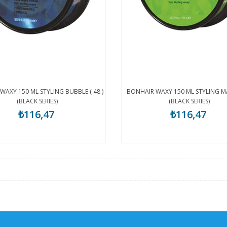
WAXY 150 ML STYLING BUBBLE ( 48 )
BONHAIR WAXY 150 ML STYLING MAT
(BLACK SERIES)
(BLACK SERIES)
₺116,47
₺116,47