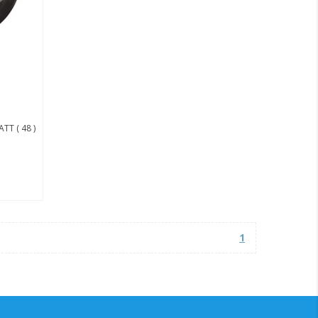
T ( 48 )
1