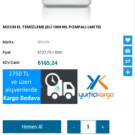
MOON EL TEMİZLEME JELİ 1000 ML POMPALI
(44173)
Marka
MOON
Fiyat
₺137,70
+ KDV
₺165,24
KDV Dahil