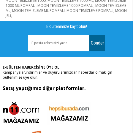
MOON TEMİZLEME 1000
,
MOON TEMİZLEME 1000 ML
,
MOON TEMİZLEME
1000 ML POMPALI
,
MOON TEMİZLEME 1000 POMPALI
,
MOON TEMİZLEME
ML
,
MOON TEMİZLEME ML POMPALI
,
MOON TEMİZLEME POMPALI
,
MOON
JELİ
,
E-bültenimize kayıt olun!
Gönder
E-BÜLTEN HABERCİSİNE ÜYE OL
Kampanyalar,indirimler ve duyurularımızdan haberdar olmak için
bültenimize üye olun.
Satış yaptığımız diğer platformlar.