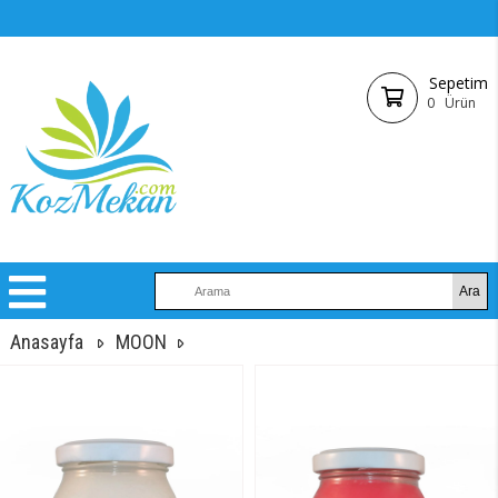
Sepetim
0
Ürün
Anasayfa
MOON